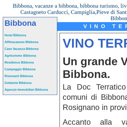
Bibbona, vacanze a bibbona, bibbona turismo, livor
Castagneto Carducci, Campiglia,Pieve di Sant’I
Bibbon
Bibbona
VINO TE
Hotel Bibbona
VINO TER
Affittacamere Bibbona
Case Vacanza Bibbona
Agriturismo Bibbona
Un grande V
Residence Bibbona
Campeggio Bibbona
Bibbona.
Ristoranti Bibbona
Gelaterie Bibbona
La Doc Terratico
Agenzie Immobiliari Bibbona
comuni di Bibbona
Rosignano in provi
Accanto alla val